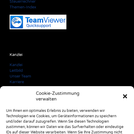
Steuerrechner
Themen-Index
Kanzlei
Kanzlei
Leitbild
Unser Team
Karriere
Cookie-Zustimmung
verwalten
Kontaktdaten
Um Ihnen ein optimales Erlebnis zu bieten, verwenden wir
Technologien wie Cookies, um Geräteinformationen zu speichern
A: 3150 Wilhelmsburg Färbergasse 3
und/oder darauf zuzugreifen. Wenn Sie diesen Technologien
E: office@stulik.at
zustimmen, können wir Daten wie das Surfverhalten oder eindeutige
T: +43 2746 2520
IDs auf dieser Website verarbeiten. Wenn Sie Ihre Zustimmung nicht