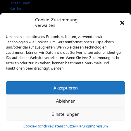
Unser Team
Karriere
Cookie-Zustimmung
verwalten
Kontaktdaten
Um Ihnen ein optimales Erlebnis zu bieten, verwenden wir
Technologien wie Cookies, um Geräteinformationen zu speichern
A: 3150 Wilhelmsburg Färbergasse 3
und/oder darauf zuzugreifen. Wenn Sie diesen Technologien
E: office@stulik.at
zustimmen, können wir Daten wie das Surfverhalten oder eindeutige
T: +43 2746 2520
IDs auf dieser Website verarbeiten. Wenn Sie Ihre Zustimmung nicht
erteilen oder zurückziehen, können bestimmte Merkmale und
Funktionen beeinträchtigt werden.
Akzeptieren
Ablehnen
© 2025 - Reinhard Stulik Steuerberatungs GmbH & Co OG
Einstellungen
Cookie-Richtlinie
Datenschutzerklärung
Impressum