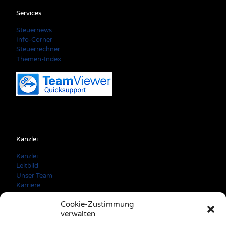
Services
Steuernews
Info-Corner
Steuerrechner
Themen-Index
Kanzlei
Kanzlei
Leitbild
Unser Team
Karriere
Cookie-Zustimmung
verwalten