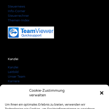
Steuernews
Info-Corner
Steuerrechner
Themen-Index
Kanzlei
Kanzlei
Leitbild
Unser Team
Karriere
Cookie-Zustimmung
verwalten
Kontaktdaten
Um Ihnen ein optimales Erlebnis zu bieten, verwenden wir