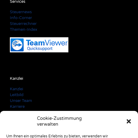
Services
Steuernews
Info-Corner
Steuerrechner
Themen-Index
Kanzlei
Kanzlei
Leitbild
Unser Team
Karriere
Cookie-Zustimmung
verwalten
Kontaktdaten
Um Ihnen ein optimales Erlebnis zu bieten, verwenden wir