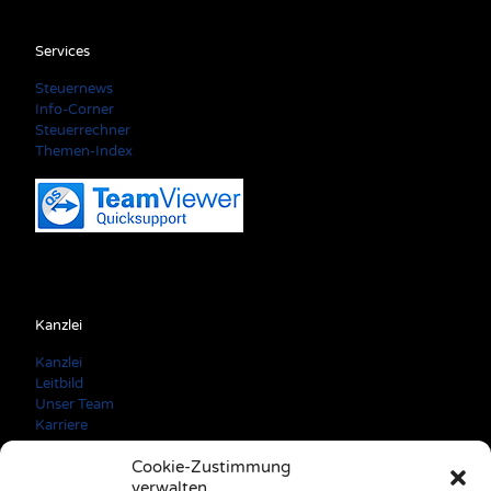
Services
Steuernews
Info-Corner
Steuerrechner
Themen-Index
Kanzlei
Kanzlei
Leitbild
Unser Team
Karriere
Cookie-Zustimmung
verwalten