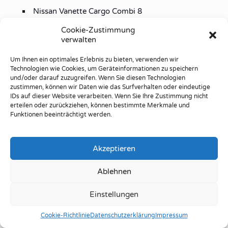
Nissan Vanette Cargo Combi 8
Nissan Vanette
Cookie-Zustimmung
verwalten
Opel Movano Combi
Opel Vivaro Combi
Um Ihnen ein optimales Erlebnis zu bieten, verwenden wir
Technologien wie Cookies, um Geräteinformationen zu speichern
Peugeot Boxer Kombi und Luxusbus
und/oder darauf zuzugreifen. Wenn Sie diesen Technologien
Peugeot J5/J9/J7 Bus
zustimmen, können wir Daten wie das Surfverhalten oder eindeutige
IDs auf dieser Website verarbeiten. Wenn Sie Ihre Zustimmung nicht
Renault Grand Espace mit den
erteilen oder zurückziehen, können bestimmte Merkmale und
Verankerungspunkten am Fahrzeugboden für die
Funktionen beeinträchtigt werden.
hinteren Sitze (nicht mit Gleitschienen)
Renault Master JD - Kombi
Akzeptieren
Renault Trafic Kombi
Toyota Hi Ace Bus
Ablehnen
Toyota Previa
Einstellungen
Toyota Lite Ace Bus
Cookie-Richtlinie
Datenschutzerklärung
Impressum
VW Caravelle, VW Caravelle GL, VW Caravelle