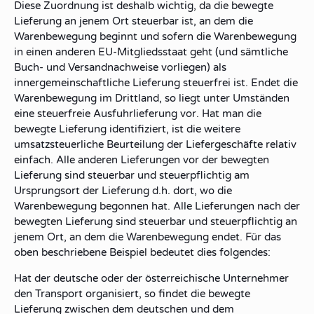
Diese Zuordnung ist deshalb wichtig, da die
bewegte
Lieferung
an jenem Ort
steuerbar
ist, an dem die
Warenbewegung beginnt
und sofern die Warenbewegung
in einen anderen EU-Mitgliedsstaat geht (und sämtliche
Buch- und Versandnachweise
vorliegen) als
innergemeinschaftliche Lieferung steuerfrei
ist. Endet die
Warenbewegung im
Drittland
, so liegt unter Umständen
eine
steuerfreie Ausfuhrlieferung
vor. Hat man die
bewegte Lieferung identifiziert, ist die weitere
umsatzsteuerliche Beurteilung der Liefergeschäfte relativ
einfach. Alle anderen
Lieferungen vor der bewegten
Lieferung
sind steuerbar und
steuerpflichtig am
Ursprungsort
der Lieferung d.h. dort, wo die
Warenbewegung begonnen hat. Alle Lieferungen
nach der
bewegten Lieferung
sind steuerbar und
steuerpflichtig
an
jenem Ort, an dem die
Warenbewegung endet
. Für das
oben beschriebene
Beispiel
bedeutet dies folgendes:
Hat der deutsche oder der österreichische Unternehmer
den Transport organisiert, so findet die
bewegte
Lieferung
zwischen
dem
deutschen und
dem