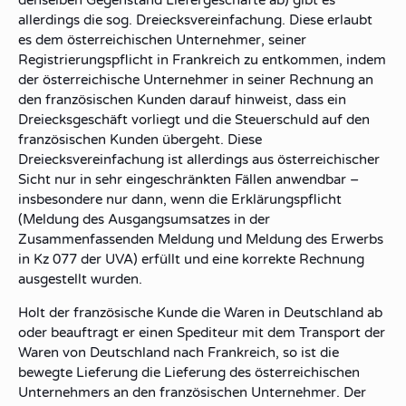
denselben Gegenstand Liefergeschäfte ab) gibt es
allerdings die sog.
Dreiecksvereinfachung
. Diese erlaubt
es dem österreichischen Unternehmer, seiner
Registrierungspflicht
in
Frankreich
zu
entkommen
, indem
der österreichische Unternehmer in seiner
Rechnung an
den französischen Kunden
darauf hinweist, dass ein
Dreiecksgeschäft
vorliegt und die
Steuerschuld
auf den
französischen Kunden übergeht
. Diese
Dreiecksvereinfachung ist allerdings aus österreichischer
Sicht nur in sehr eingeschränkten Fällen anwendbar –
insbesondere nur dann, wenn die
Erklärungspflicht
(Meldung des Ausgangsumsatzes in der
Zusammenfassenden Meldung
und Meldung des Erwerbs
in Kz 077 der UVA)
erfüllt
und eine
korrekte Rechnung
ausgestellt wurden.
Holt
der
französische Kunde
die
Waren in Deutschland ab
oder
beauftragt
er einen
Spediteur
mit dem Transport der
Waren von Deutschland nach Frankreich, so ist die
bewegte Lieferung
die Lieferung des
österreichischen
Unternehmers an den französischen Unternehmer
. Der