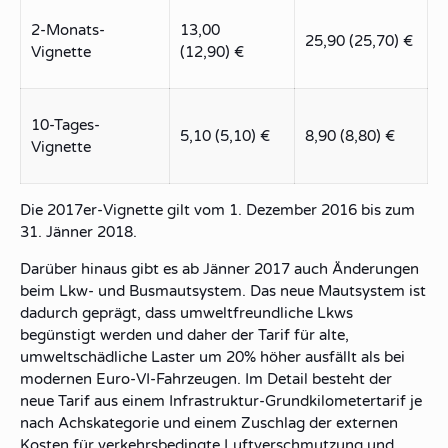
2-Monats-
13,00
25,90 (25,70) €
Vignette
(12,90) €
10-Tages-
5,10 (5,10) €
8,90 (8,80) €
Vignette
Die 2017er-Vignette gilt vom 1. Dezember 2016
bis
zum
31. Jänner 2018
.
Darüber hinaus gibt es ab Jänner 2017 auch
Änderungen
beim Lkw- und Busmautsystem
. Das neue Mautsystem ist
dadurch geprägt, dass umweltfreundliche Lkws
begünstigt werden und daher der Tarif für alte,
umweltschädliche Laster um 20% höher ausfällt als bei
modernen Euro-VI-Fahrzeugen. Im Detail besteht der
neue Tarif aus einem
Infrastruktur-Grundkilometertarif
je
nach Achskategorie und einem
Zuschlag
der externen
Kosten für verkehrsbedingte
Luftverschmutzung
und