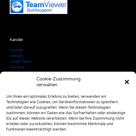
Kanzlei
Kanzlei
Leitbild
Unser Team
Karriere
Cookie-Zustimmung
verwalten
Kontaktdaten
Um Ihnen ein optimales Erlebnis zu bieten, verwenden wir
Technologien wie Cookies, um Geräteinformationen zu speichern
A: 3150 Wilhelmsburg Färbergasse 3
und/oder darauf zuzugreifen. Wenn Sie diesen Technologien
E: office@stulik.at
zustimmen, können wir Daten wie das Surfverhalten oder eindeutige
T: +43 2746 2520
IDs auf dieser Website verarbeiten. Wenn Sie Ihre Zustimmung nicht
erteilen oder zurückziehen, können bestimmte Merkmale und
Funktionen beeinträchtigt werden.