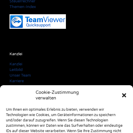
Steuerrechner
Themen-Index
Kanzlei
Kanzlei
Leitbild
Unser Team
Karriere
Cookie-Zustimmung
verwalten
Kontaktdaten
Um Ihnen ein optimales Erlebnis zu bieten, verwenden wir
Technologien wie Cookies, um Geräteinformationen zu speichern
A: 3150 Wilhelmsburg Färbergasse 3
und/oder darauf zuzugreifen. Wenn Sie diesen Technologien
E: office@stulik.at
zustimmen, können wir Daten wie das Surfverhalten oder eindeutige
T: +43 2746 2520
IDs auf dieser Website verarbeiten. Wenn Sie Ihre Zustimmung nicht