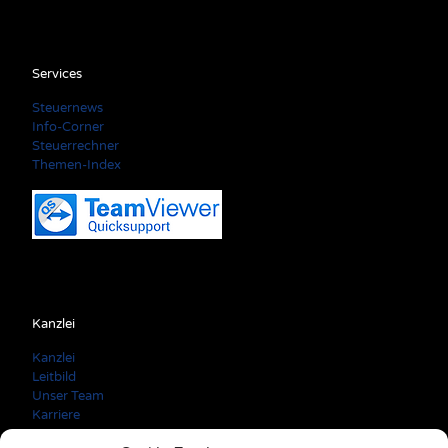
Services
Steuernews
Info-Corner
Steuerrechner
Themen-Index
Kanzlei
Kanzlei
Leitbild
Unser Team
Karriere