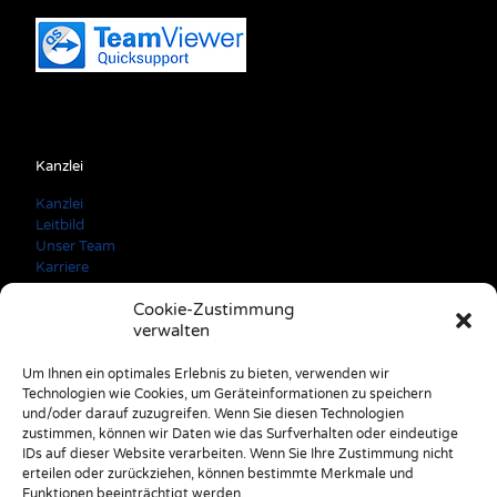
Kanzlei
Kanzlei
Leitbild
Unser Team
Karriere
Cookie-Zustimmung
verwalten
Kontaktdaten
Um Ihnen ein optimales Erlebnis zu bieten, verwenden wir
Technologien wie Cookies, um Geräteinformationen zu speichern
A: 3150 Wilhelmsburg Färbergasse 3
und/oder darauf zuzugreifen. Wenn Sie diesen Technologien
E: office@stulik.at
zustimmen, können wir Daten wie das Surfverhalten oder eindeutige
T: +43 2746 2520
IDs auf dieser Website verarbeiten. Wenn Sie Ihre Zustimmung nicht
erteilen oder zurückziehen, können bestimmte Merkmale und
Funktionen beeinträchtigt werden.